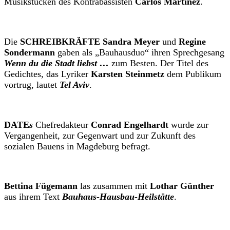
Musikstücken des Kontrabassisten
Carlos Martinez
.
Die
SCHREIBKRÄFTE Sandra Meyer
und
Regine
Sondermann
gaben als „Bauhausduo“ ihren Sprechgesang
Wenn du die Stadt liebst …
zum Besten. Der Titel des
Gedichtes, das Lyriker
Karsten Steinmetz
dem Publikum
vortrug, lautet
Tel Aviv
.
DATE
s
Chefredakteur
Conrad Engelhardt
wurde zur
Vergangenheit, zur Gegenwart und zur Zukunft des
sozialen Bauens in Magdeburg befragt.
Bettina Fügemann
las zusammen mit
Lothar Günther
aus ihrem Text
Bauhaus-Hausbau-Heilstätte
.